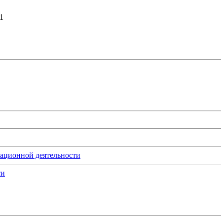
1
мационной деятельности
ти