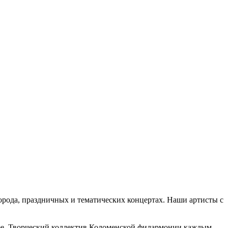
рода, праздничных и тематических концертах. Наши артисты с
нее. Творческий коллектив Коломенской филармонии каждым