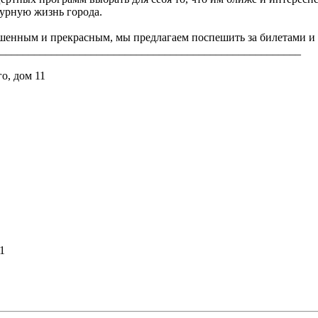
турную жизнь города.
шенным и прекрасным, мы предлагаем поспешить за билетами и за
_____________________________________________________
го, дом 11
1