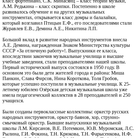
класс фортепиано, С.К. Минасянц – класс теории музыки,
А.М. Редькина – класс скрипки. Постепенно в школе
развивалось обучение и на других музыкальных
инструментах, открывается класс домры и балалайки,
который возглавил Птицын Е.Ф., его последователями стали
Журавлев Е.В., Демина А.Е., Никитина Л.П.
Большой вклад в развитие народных инструментов внесла
А.Е. Демина, награжденная Знаком Министерства культуры
СССР «За отличную работу»!. Выпускники ее класса,
впоследствии закончив музыкальные училища и высшие
учебные заведения, стали преподавателями нашей школы.
Первый исторический выпуск состоялся в 1950 году. В
основном это были дети жителей города и района: Миша
Панкин, Слава Фирсов, Нина Короткова, Толя Гробов,
которые успешно поступили в музыкальные училища. К 25-
летнему юбилею Озёрская детская музыкальная школа уже
имела педагогический коллектив в 28 преподавателей и 250
учащихся.
Были созданы первоклассные коллективы: оркестр русских
народных инструментов, оркестр баянов, хор, струнно-
смычковый оркестр. Бывшие выпускники музыкальной
школы Л.М. Кирсанов, В.Е. Потемкин, Ю.В. Муромская, Л.С.
Рылина, Г.И. Фокина, Т.Н. Крюкова, Т.Н. Фарысенкова, Н.Ф.