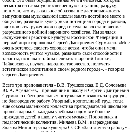
собой. Это была осуществленная мечта человека, который
несмотря на сложную послевоенную ситуацию, разруху,
понимал, что музыкальное образование даст возможность
выпускникам музыкальной школы занять достойное место в
обществе, развивать культурный потенциал города и района,
вдохновлять тружеников города и села на восстановление
разрушенного войной народного хозяйства. Им являлся
Заслуженный работник культуры Российской Федерации и
первый директор школы Сергей Дмитриевич Сурмилло. «Мне
очень хотелось сделать хорошее детям, чтобы они имели
возможность учится музыке, развивать свои способности и
таланты, познавать тайны великих творений Глинки,
Чайковского, изучать народное творчество, получать
эстетическое воспитание в своем родном городе», - говорил
Сергей Дмитриевич.
Всего три преподавателя - В.В. Трушковская, Е.Д. Соловьева,
Ю. А. Афанасьев, - прибывшие в школу и Сергей Дмитриевич
Сурмилло с беспредельным энтузиазмом взялись за трудную,
но благородную работу. Упорный, кропотливый труд, тогда
еще совсем маленького коллектива преподавателей школы не
прошёл даром. С каждым учебным годом все больше
приходило детей в школу учиться музыке. Пополнялся и
педагогический коллектив. Миляева В.М., награжденная
Знаком Министерства культуры СССР «За отличную работу» -