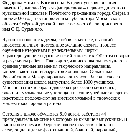
Фёдорова Наталья Васильевна. В целях увековечивания
памяти Сурмилло Сергея Дмитриевича – первого директора
музыкальной школы и Почётного гражданина города Озёры, в
июле 2020 года постановлением Губернатора Московской
области Озёрской детской школе искусств было присвоено
имя С.Д. Сурмилло.
Чуткое отношение к детям, любовь к музыке, высокий
профессионализм, постоянное желание сделать процесс
обучения интересным и увлекательным- черты
характеризующие педагогический коллектив. Об этом говорят
и результаты работы. Ежегодно учащиеся школы поступают в
среднее учебные заведения творческого направления,
завоёвывают звания лауреатов Зональных, Областных,
Российских и Международных конкурсов. За годы своего
существования школа выпустила более 1800 учащихся.
Многие из них выбрали для себя профессию музыканта,
закончив музыкальные училища и высшие учебные заведения,
некоторые продолжают заниматься музыкой в творческих
коллективах города и района.
Сегодня в школе обучаются 610 детей, работают 44
преподавателя, многие из которых её бывшие выпускники. В
настоящие время в Озёрской школе искусств работают
следующие отделы: фортепьянный, баянный, народный,