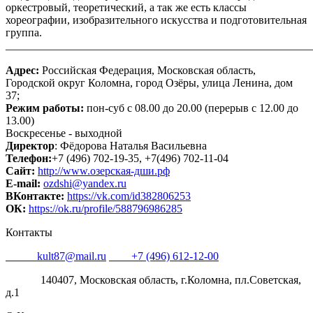
оркестровый, теоретический, а так же есть классы
хореографии, изобразительного искусства и подготовительная
группа.
_______________________________________________________
Адрес:
Российская Федерация, Московская область,
Городской округ Коломна, город Озёры, улица Ленина, дом
37;
Режим работы:
пон-суб с 08.00 до 20.00 (перерыв с 12.00 до
13.00)
Воскресенье - выходной
Директор
: Фёдорова Наталья Васильевна
Телефон:
+7 (496) 702-19-35, +7(496) 702-11-04
Сайт:
http://www.озерская-дши.рф
E-mail:
ozdshi@yandex.ru
ВКонтакте:
https://vk.com/id382806253
ОК:
https://ok.ru/profile/588796986285
Контакты
Email:
kult87@mail.ru
Тел:
+7 (496) 612-12-00
Адрес:
140407, Московская область, г.Коломна, пл.Советская,
д.1