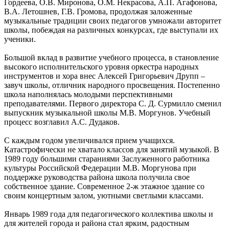
Гордеева, О.В. Миронова, О.М. Некрасова, А.П. Агафонова,
В.А. Летошнев, Г.В. Громова, продолжая заложенные
музыкальные традиции своих педагогов умножали авторитет
школы, побеждая на различных конкурсах, где выступали их
ученики.
Большой вклад в развитие учебного процесса, в становление
высокого исполнительского уровня оркестра народных
инструментов и хора внес Алексей Григорьевич Друпп –
завуч школы, отличник народного просвещения. Постепенно
школа наполнялась молодыми перспективными
преподавателями. Первого директора С. Д. Сурмилло сменил
выпускник музыкальной школы М.В. Моргунов. Учебный
процесс возглавил А.С. Дудаков.
С каждым годом увеличивался прием учащихся.
Катастрофически не хватало классов для занятий музыкой. В
1989 году большими стараниями Заслуженного работника
культуры Российской Федерации М.В. Моргунова при
поддержке руководства района школа получила свое
собственное здание. Современное 2-ж этажное здание со
своим концертным залом, уютными светлыми классами.
Январь 1989 года для педагогического коллектива школы и
для жителей города и района стал ярким, радостным